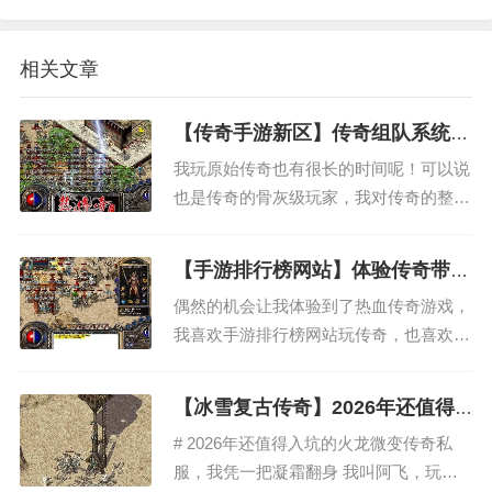
相关文章
【传奇手游新区】传奇组队系统的
缺陷
我玩原始传奇也有很长的时间呢！可以说
也是传奇的骨灰级玩家，我对传奇的整个
游戏还是觉得挺不错的，但是其中也有一
些非常不好的地方，但总的来说，这个游
【手游排行榜网站】体验传奇带给
戏做的还真的是很好，就是在组队的系统
我的温暖回忆
偶然的机会让我体验到了热血传奇游戏，
方面我觉得有点说不过去，我觉得队友之
我喜欢手游排行榜网站玩传奇，也喜欢一
间的组队经验分配的不是传...
个人静静的玩，我不像其他的玩家喜欢跑
到网吧，一群人玩，非常的热闹。我比较
【冰雪复古传奇】2026年还值得
特殊，我喜欢待在家里，自己一个人沉浸
入坑的火龙微变传奇私服，我凭一
# 2026年还值得入坑的火龙微变传奇私
在游戏的气氛里面，有一天，我被一个朋
把凝霜翻身
服，我凭一把凝霜翻身 我叫阿飞，玩传
友拉去网吧，无意间看到有...