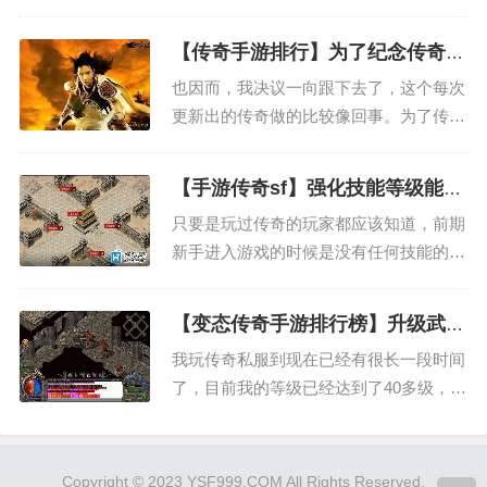
奇十几年，从1.76复古版本一路砍过来。
2026年，兄弟们都退游了，就剩我一个还
【传奇手游排行】为了纪念传奇这
天天挂机。那会儿我玩的是**原始传奇**
个游戏所写
也因而，我决议一向跟下去了，这个每次
的一个火龙微变服，散人一个，没公会没
更新出的传奇做的比较像回事。为了传
兄弟，全...
奇，我们每个夜晚都是不眠夜，每个夜晚
都要去战役。我也不知道自己做了多少预
【手游传奇sf】强化技能等级能给
备，总归，能够加入到游戏傍边，没有了
玩家带来哪些好处？
只要是玩过传奇的玩家都应该知道，前期
现实生活中的孤独感，就值得我为了祭奠
新手进入游戏的时候是没有任何技能的，
这个游戏而写一篇感言文章了...
不过手游传奇sf随着我们等级不断的提
升，后期我们累积到资源以后，就可以学
【变态传奇手游排行榜】升级武器
习一些初级的技能，不过需要玩家拥有充
赚钱需要承担哪些风险？
我玩传奇私服到现在已经有很长一段时间
足的金币去购买这些技能书。有一些技能
了，目前我的等级已经达到了40多级，我
特别的复杂关是新手，要了...
一直都是处于脱贫的状态，总是没有富裕
起来。很多的玩家都认为高等级的玩家赚
钱非常的容易，但是我自己却并不这么认
Copyright © 2023
YSF999.COM
All Rights Reserved.